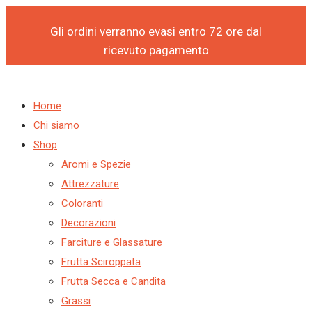
Products
Products
Products
Products
Vai
search
search
search
search
al
Gli ordini verranno evasi entro 72 ore dal
contenuto
ricevuto pagamento
Home
Chi siamo
Shop
Aromi e Spezie
Attrezzature
Coloranti
Decorazioni
Farciture e Glassature
Frutta Sciroppata
Frutta Secca e Candita
Grassi