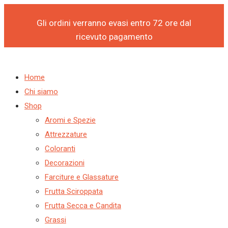
Products
Products
Products
Products
Vai
search
search
search
search
al
Gli ordini verranno evasi entro 72 ore dal
contenuto
ricevuto pagamento
Home
Chi siamo
Shop
Aromi e Spezie
Attrezzature
Coloranti
Decorazioni
Farciture e Glassature
Frutta Sciroppata
Frutta Secca e Candita
Grassi