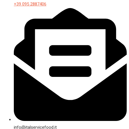
+39 095 2887406
info@italservicefood.it