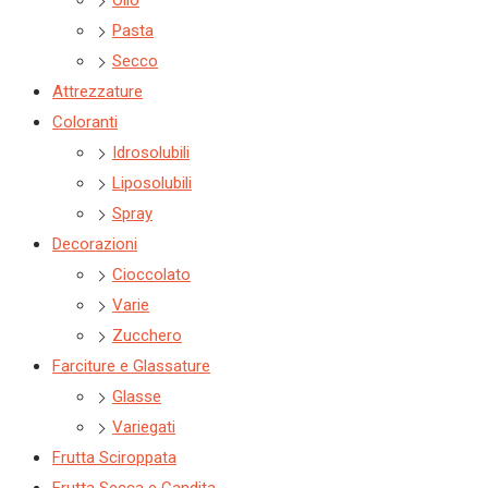
Olio
Pasta
Secco
Attrezzature
Coloranti
Idrosolubili
Liposolubili
Spray
Decorazioni
Cioccolato
Varie
Zucchero
Farciture e Glassature
Glasse
Variegati
Frutta Sciroppata