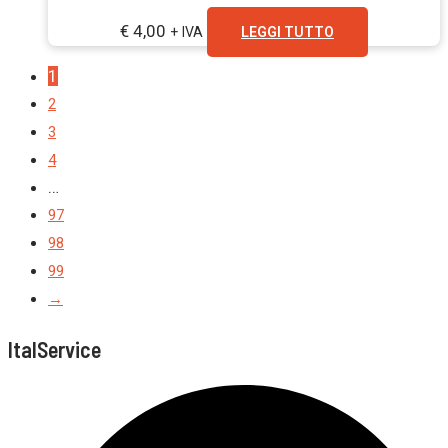
€
4,00
+ IVA
LEGGI TUTTO
1
2
3
4
…
97
98
99
→
ItalService