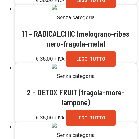
+ IVA
LEGGI TUTTO
Esaurito
Senza categoria
11 – RADICALCHIC (melograno-ribes
nero-fragola-mela)
€
36,00
+ IVA
LEGGI TUTTO
Esaurito
Senza categoria
2 – DETOX FRUIT (fragola-more-
lampone)
€
36,00
+ IVA
LEGGI TUTTO
Esaurito
Senza categoria