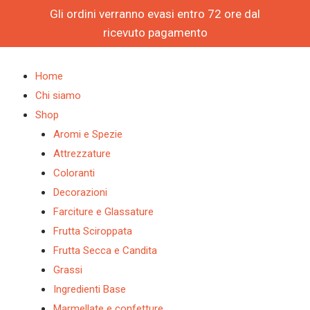
Vai
Gli ordini verranno evasi entro 72 ore dal
al
ricevuto pagamento
contenuto
Products
Products
search
search
Home
Chi siamo
Shop
Aromi e Spezie
Attrezzature
Coloranti
Decorazioni
Farciture e Glassature
Frutta Sciroppata
Frutta Secca e Candita
Grassi
Ingredienti Base
Marmellate e confetture