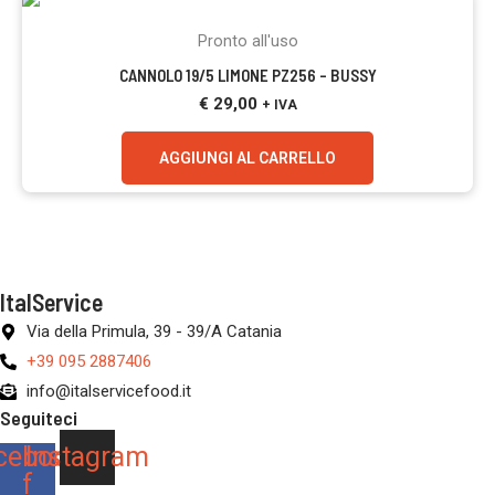
Pronto all'uso
CANNOLO 19/5 LIMONE PZ256 – BUSSY
€
29,00
+ IVA
AGGIUNGI AL CARRELLO
ItalService
Via della Primula, 39 - 39/A Catania
+39 095 2887406
info@italservicefood.it
Seguiteci
cebook-
Instagram
f