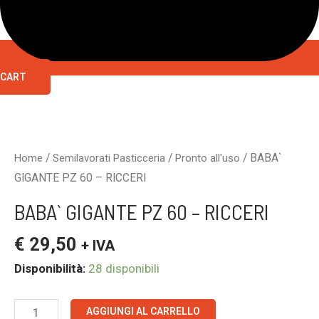
CART
BABA`
GIGANTE
PZ
/
/
/ BABA`
Home
Semilavorati Pasticceria
Pronto all'uso
60
GIGANTE PZ 60 – RICCERI
-
BABA` GIGANTE PZ 60 – RICCERI
RICCERI
quantità
€
29,50
+ IVA
Disponibilità:
28 disponibili
AGGIUNGI AL CARRELLO