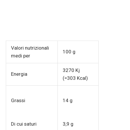
Valori nutrizionali
100 g
medi per
3270 Kj
Energia
(=303 Kcal)
Grassi
14 g
Di cui saturi
3,9 g