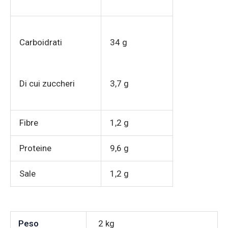
Carboidrati
34 g
Di cui zuccheri
3,7 g
Fibre
1,2 g
Proteine
9,6 g
Sale
1,2 g
Peso
2 kg