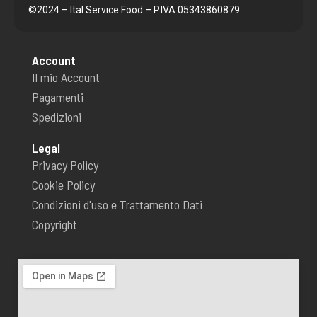
c
s
©2024 – Ital Service Food – P.IVA 05343860879
e
t
Account
b
a
Il mio Account
Pagamenti
o
g
Spedizioni
o
r
Legal
Privacy Policy
k
a
Cookie Policy
Condizioni d'uso e Trattamento Dati
-
m
Copyright
f