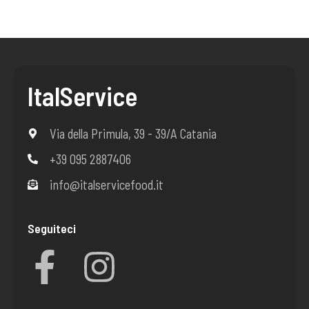
ItalService
Via della Primula, 39 - 39/A Catania
+39 095 2887406
info@italservicefood.it
Seguiteci
F
I
a
n