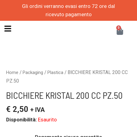
Vai
Gli ordini verranno evasi entro 72 ore dal
al
ricevuto pagamento
contenuto
CAR
0
/
/
/ BICCHIERE KRISTAL 200 CC
Home
Packaging
Plastica
PZ.50
BICCHIERE KRISTAL 200 CC PZ.50
€
2,50
+ IVA
Disponibilità:
Esaurito
Pagamento sicuro garantito