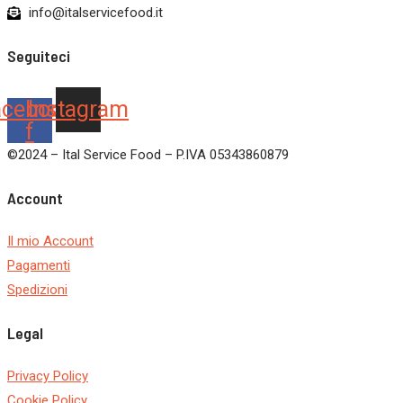
info@italservicefood.it
Seguiteci
acebook-
Instagram
f
©2024 – Ital Service Food – P.IVA 05343860879
Account
Il mio Account
Pagamenti
Spedizioni
Legal
Privacy Policy
Cookie Policy