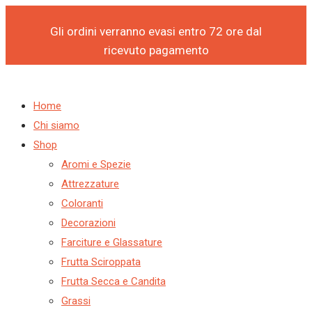
Products
Products
Il
Il
Vai
search
search
prezzo
prezzo
al
Gli ordini verranno evasi entro 72 ore dal
originale
attuale
contenuto
ricevuto pagamento
era:
è:
€ 9,50.
€ 8,08.
Home
Chi siamo
Shop
Aromi e Spezie
Attrezzature
Coloranti
Decorazioni
Farciture e Glassature
Frutta Sciroppata
Frutta Secca e Candita
Grassi