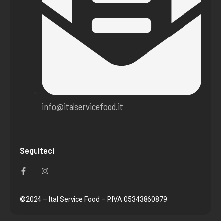
info@italservicefood.it
Seguiteci
F
I
a
n
c
s
e
t
b
a
o
g
©2024 – Ital Service Food – P.IVA 05343860879
o
r
k
a
-
m