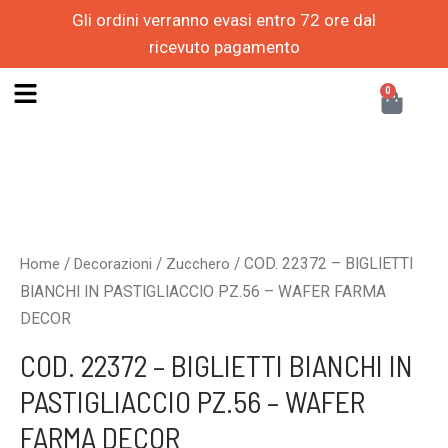
Vai
Gli ordini verranno evasi entro 72 ore dal
al
ricevuto pagamento
contenuto
CAR
0
COD.
22372
-
BIGLIETTI
/
/
/ COD. 22372 – BIGLIETTI
Home
Decorazioni
Zucchero
BIANCHI
BIANCHI IN PASTIGLIACCIO PZ.56 – WAFER FARMA
IN
DECOR
PASTIGLIACCIO
COD. 22372 – BIGLIETTI BIANCHI IN
PZ.56
-
PASTIGLIACCIO PZ.56 – WAFER
WAFER
FARMA DECOR
FARMA