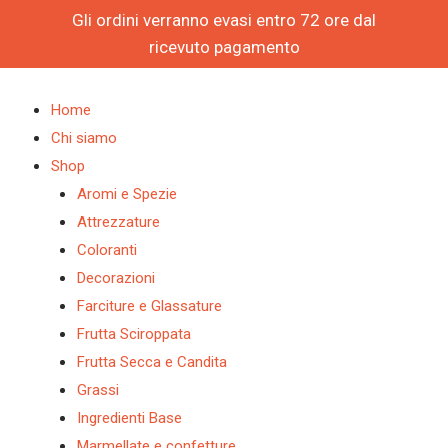
Vai
Gli ordini verranno evasi entro 72 ore dal
al
ricevuto pagamento
contenuto
Products
Products
BOX
search
search
GELATO
Home
1500CA
Chi siamo
20PZ
Shop
-
Aromi e Spezie
MEDAC
Attrezzature
quantità
Coloranti
Decorazioni
Farciture e Glassature
Frutta Sciroppata
Frutta Secca e Candita
Grassi
Ingredienti Base
Marmellate e confetture