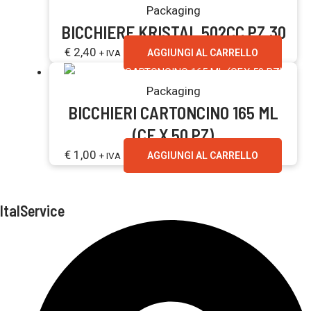
Packaging
BICCHIERE KRISTAL 502CC PZ.30
€
2,40
+ IVA
AGGIUNGI AL CARRELLO
Packaging
BICCHIERI CARTONCINO 165 ML
(CF.X 50 PZ)
€
1,00
+ IVA
AGGIUNGI AL CARRELLO
ItalService