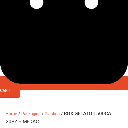
CART
/
/
/ BOX GELATO 1500CA
Home
Packaging
Plastica
20PZ – MEDAC