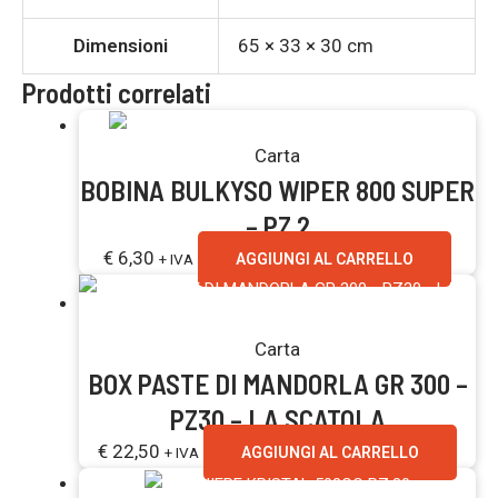
Dimensioni
65 × 33 × 30 cm
Prodotti correlati
Carta
BOBINA BULKYSO WIPER 800 SUPER
– PZ 2
€
6,30
+ IVA
AGGIUNGI AL CARRELLO
Carta
BOX PASTE DI MANDORLA GR 300 –
PZ30 – LA SCATOLA
€
22,50
+ IVA
AGGIUNGI AL CARRELLO