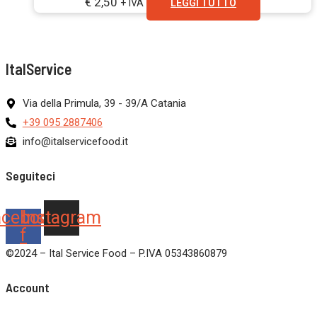
€
2,50
+ IVA
LEGGI TUTTO
ItalService
Via della Primula, 39 - 39/A Catania
+39 095 2887406
info@italservicefood.it
Seguiteci
acebook-
Instagram
f
©2024 – Ital Service Food – P.IVA 05343860879
Account