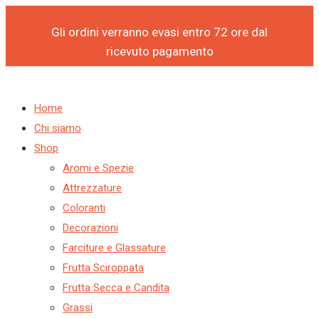
Products
Products
BUSTE
Vai
search
search
NEUTRO
al
Gli ordini verranno evasi entro 72 ore dal
APERTE
contenuto
ricevuto pagamento
MINI
KG
4
Home
quantità
Chi siamo
Shop
Aromi e Spezie
Attrezzature
Coloranti
Decorazioni
Farciture e Glassature
Frutta Sciroppata
Frutta Secca e Candita
Grassi