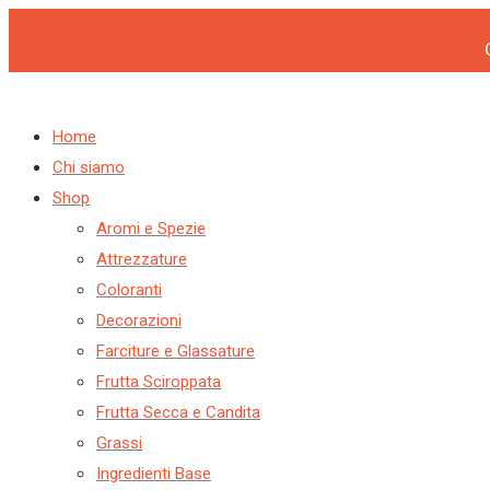
Products
Products
CAKE
Vai
search
search
BOARD
al
ORO
contenuto
DM.30
H.1,2
Home
PZ1
Chi siamo
quantità
Shop
Aromi e Spezie
Attrezzature
Coloranti
Decorazioni
Farciture e Glassature
Frutta Sciroppata
Frutta Secca e Candita
Grassi
Ingredienti Base