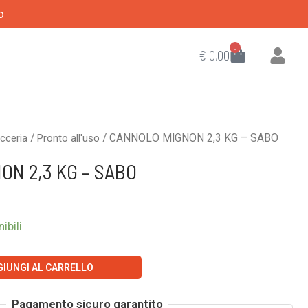
o
0
CART
€
0,00
/
/ CANNOLO MIGNON 2,3 KG – SABO
icceria
Pronto all'uso
ON 2,3 KG – SABO
ibili
GIUNGI AL CARRELLO
Pagamento sicuro garantito