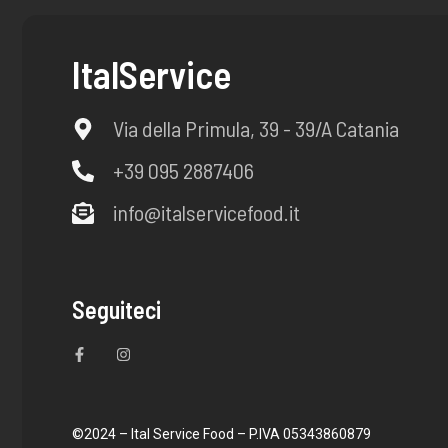
ItalService
Via della Primula, 39 - 39/A Catania
+39 095 2887406
info@italservicefood.it
Seguiteci
F
I
a
n
c
s
e
t
b
a
o
g
o
r
©2024 – Ital Service Food – P.IVA 05343860879
k
a