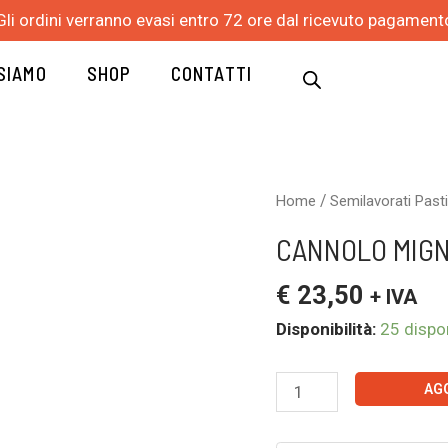
Gli ordini verranno evasi entro 72 ore dal ricevuto pagament
 SIAMO
SHOP
CONTATTI
CANNOLO
/
Home
Semilavorati Past
MIGNON
CANNOLO MIGN
2,3
KG
€
23,50
+ IVA
-
Disponibilità:
25 dispon
SABO
quantità
AG