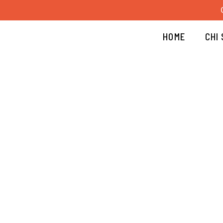
Vai
al
contenuto
HOME
CHI