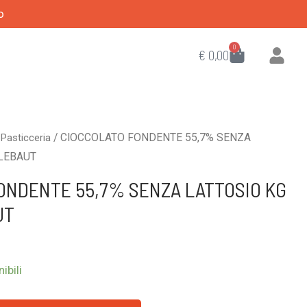
o
0
CART
€
0,00
/
/ CIOCCOLATO FONDENTE 55,7% SENZA
Pasticceria
LLEBAUT
ONDENTE 55,7% SENZA LATTOSIO KG
UT
ibili