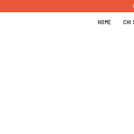
Vai
al
contenuto
HOME
CHI