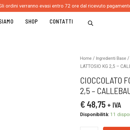
Gli ordini verranno evasi entro 72 ore dal ricevuto pagament
 SIAMO
SHOP
CONTATTI
CIOCCOLATO
/
Home
Ingredienti Base
FONDENTE
LATTOSIO KG 2,5 – CA
55,7%
CIOCCOLATO F
SENZA
2,5 – CALLEBA
LATTOSIO
KG
€
48,75
+ IVA
2,5
-
Disponibilità:
11 dispon
CALLEBAUT
quantità