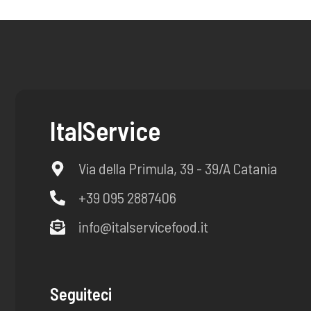
ItalService
Via della Primula, 39 - 39/A Catania
+39 095 2887406
info@italservicefood.it
Seguiteci
F
I