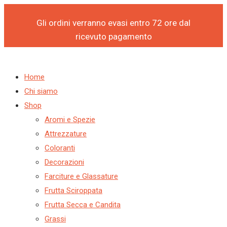
Products
Products
Vai
search
search
al
Gli ordini verranno evasi entro 72 ore dal
contenuto
ricevuto pagamento
Home
Chi siamo
Shop
Aromi e Spezie
Attrezzature
Coloranti
Decorazioni
Farciture e Glassature
Frutta Sciroppata
Frutta Secca e Candita
Grassi