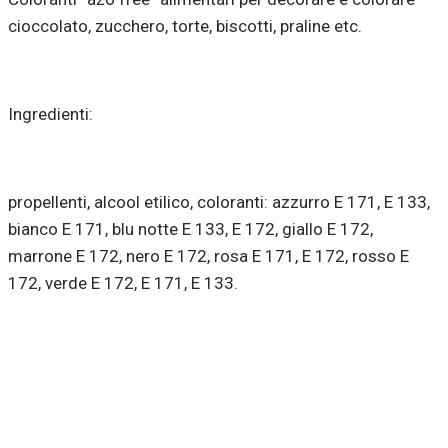
cioccolato, zucchero, torte, biscotti, praline etc.
Ingredienti:
propellenti, alcool etilico, coloranti: azzurro E 171, E 133,
bianco E 171, blu notte E 133, E 172, giallo E 172,
marrone E 172, nero E 172, rosa E 171, E 172, rosso E
172, verde E 172, E 171, E 133.