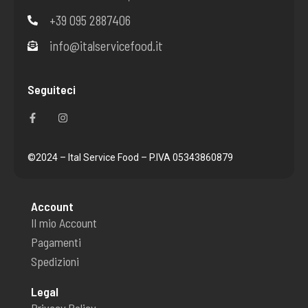
+39 095 2887406
info@italservicefood.it
Seguiteci
F
I
a
n
c
s
e
t
b
a
o
g
©2024 – Ital Service Food – P.IVA 05343860879
o
r
k
a
-
m
f
Account
Il mio Account
Pagamenti
Spedizioni
Legal
Privacy Policy