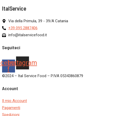
ItalService
Via della Primula, 39 - 39/A Catania
+39 095 2887406
info@italservicefood.it
Seguiteci
acebook-
Instagram
f
©2024 – Ital Service Food – P.IVA 05343860879
Account
Il mio Account
Pagamenti
Spedizioni