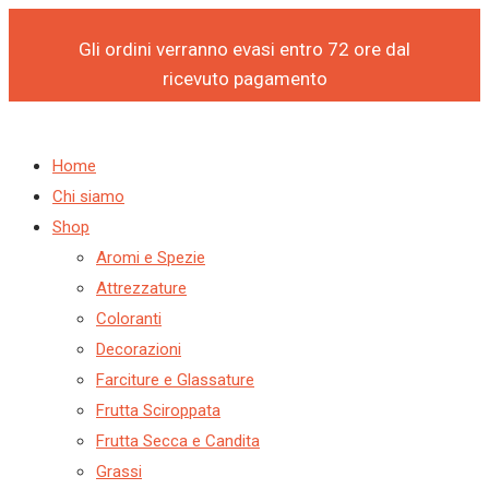
Products
Products
CORIANDOLINA
Vai
search
search
STICK
al
Gli ordini verranno evasi entro 72 ore dal
CIOCCOBIANCO
contenuto
ricevuto pagamento
(CONF.
3
KG)
Home
-
Chi siamo
PREGEL
Shop
quantità
Aromi e Spezie
Attrezzature
Coloranti
Decorazioni
Farciture e Glassature
Frutta Sciroppata
Frutta Secca e Candita
Grassi