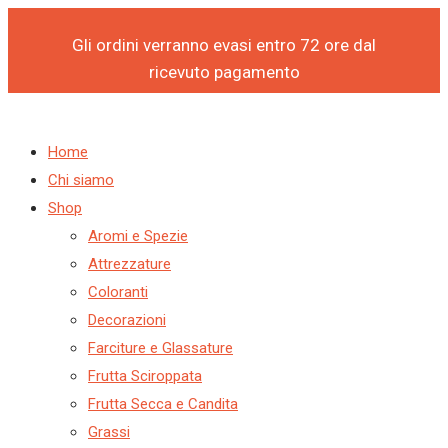
Products
Products
Vai
search
search
al
Gli ordini verranno evasi entro 72 ore dal
contenuto
ricevuto pagamento
Home
Chi siamo
Shop
Aromi e Spezie
Attrezzature
Coloranti
Decorazioni
Farciture e Glassature
Frutta Sciroppata
Frutta Secca e Candita
Grassi