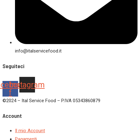
info@italservicefood.it
Seguiteci
acebook-
Instagram
f
©2024 – Ital Service Food – P.IVA 05343860879
Account
Il mio Account
Pagamenti