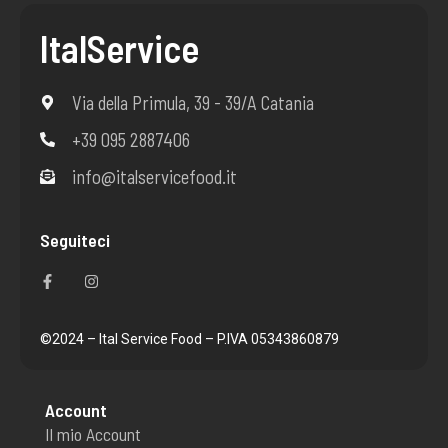
ItalService
Via della Primula, 39 - 39/A Catania
+39 095 2887406
info@italservicefood.it
Seguiteci
F
I
a
n
c
s
e
t
b
a
o
g
©2024 – Ital Service Food – P.IVA 05343860879
o
r
k
a
-
m
f
Account
Il mio Account