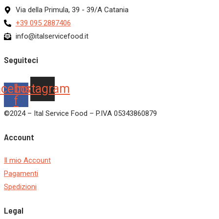
Via della Primula, 39 - 39/A Catania
+39 095 2887406
info@italservicefood.it
Seguiteci
acebook-
Instagram
f
©2024 – Ital Service Food – P.IVA 05343860879
Account
Il mio Account
Pagamenti
Spedizioni
Legal