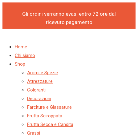
Products
Products
Vai
search
search
al
Gli ordini verranno evasi entro 72 ore dal
contenuto
ricevuto pagamento
Home
Chi siamo
Shop
Aromi e Spezie
Attrezzature
Coloranti
Decorazioni
Farciture e Glassature
Frutta Sciroppata
Frutta Secca e Candita
Grassi