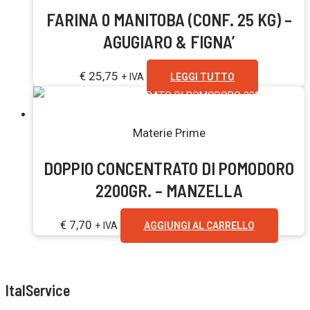
FARINA 0 MANITOBA (CONF. 25 KG) –
AGUGIARO & FIGNA’
€
25,75
+ IVA
LEGGI TUTTO
Materie Prime
DOPPIO CONCENTRATO DI POMODORO
2200GR. – MANZELLA
€
7,70
+ IVA
AGGIUNGI AL CARRELLO
ItalService