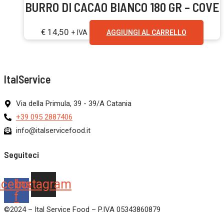
BURRO DI CACAO BIANCO 180 GR – COVE
€
14,50
+ IVA
AGGIUNGI AL CARRELLO
ItalService
Via della Primula, 39 - 39/A Catania
+39 095 2887406
info@italservicefood.it
Seguiteci
acebook-
Instagram
f
©2024 – Ital Service Food – P.IVA 05343860879