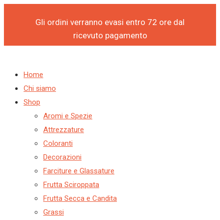
Products
Products
FLACONE
Vai
search
search
IDROSOLUBILE
al
Gli ordini verranno evasi entro 72 ore dal
AZZURRO
contenuto
ricevuto pagamento
BRILLANTE
GR
150
Home
-
Chi siamo
COVE
Shop
quantità
Aromi e Spezie
Attrezzature
Coloranti
Decorazioni
Farciture e Glassature
Frutta Sciroppata
Frutta Secca e Candita
Grassi