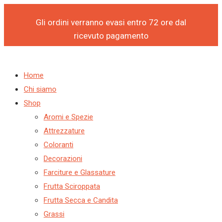
Products
Products
FORTEFRUTTO
Vai
search
search
MELONE
al
Gli ordini verranno evasi entro 72 ore dal
C
contenuto
ricevuto pagamento
(CONF.
1,3
KG)
Home
-
Chi siamo
PREGEL
Shop
quantità
Aromi e Spezie
Attrezzature
Coloranti
Decorazioni
Farciture e Glassature
Frutta Sciroppata
Frutta Secca e Candita
Grassi