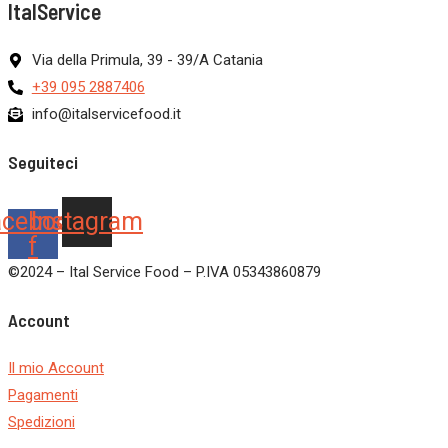
ItalService
Via della Primula, 39 - 39/A Catania
+39 095 2887406
info@italservicefood.it
Seguiteci
acebook-
Instagram
f
©2024 – Ital Service Food – P.IVA 05343860879
Account
Il mio Account
Pagamenti
Spedizioni