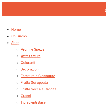
Products
Products
FRANCOBOLLI
Vai
search
search
NATALIZI
al
ASSORTITI
contenuto
PZ100
-
Home
ICE
Chi siamo
WER
Shop
quantità
Aromi e Spezie
Attrezzature
Coloranti
Decorazioni
Farciture e Glassature
Frutta Sciroppata
Frutta Secca e Candita
Grassi
Ingredienti Base