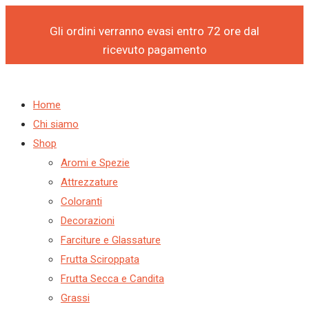
Products
Products
FRILLO
Vai
search
search
2
al
Gli ordini verranno evasi entro 72 ore dal
199PZ
contenuto
ricevuto pagamento
-
ITAL
NORGE
Home
quantità
Chi siamo
Shop
Aromi e Spezie
Attrezzature
Coloranti
Decorazioni
Farciture e Glassature
Frutta Sciroppata
Frutta Secca e Candita
Grassi