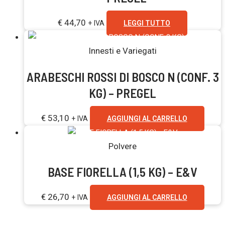
€
44,70
+ IVA
LEGGI TUTTO
Innesti e Variegati
ARABESCHI ROSSI DI BOSCO N (CONF. 3
KG) – PREGEL
€
53,10
+ IVA
AGGIUNGI AL CARRELLO
Polvere
BASE FIORELLA (1,5 KG) – E&V
€
26,70
+ IVA
AGGIUNGI AL CARRELLO