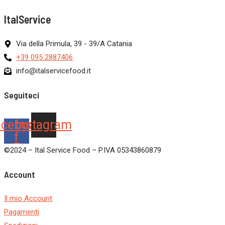
ItalService
Via della Primula, 39 - 39/A Catania
+39 095 2887406
info@italservicefood.it
Seguiteci
acebook-
Instagram
f
©2024 – Ital Service Food – P.IVA 05343860879
Account
Il mio Account
Pagamenti