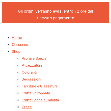
Products
Products
NUMERINI
Vai
search
search
CORSIVO
al
Gli ordini verranno evasi entro 72 ore dal
N°
contenuto
ricevuto pagamento
6
PZ10+
BASI
Home
quantità
Chi siamo
Shop
Aromi e Spezie
Attrezzature
Coloranti
Decorazioni
Farciture e Glassature
Frutta Sciroppata
Frutta Secca e Candita
Grassi