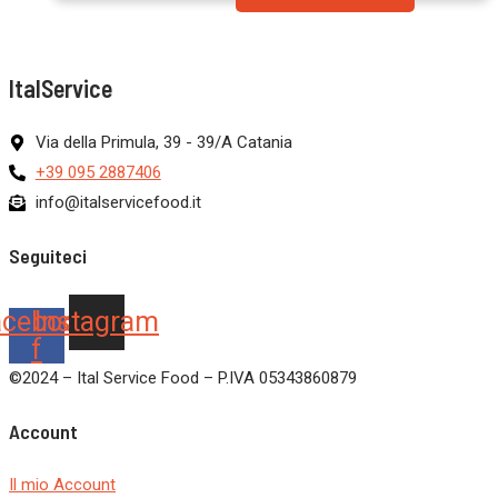
ItalService
Via della Primula, 39 - 39/A Catania
+39 095 2887406
info@italservicefood.it
Seguiteci
acebook-
Instagram
f
©2024 – Ital Service Food – P.IVA 05343860879
Account
Il mio Account