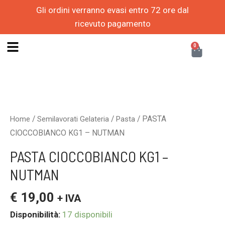
Vai
Gli ordini verranno evasi entro 72 ore dal
al
ricevuto pagamento
contenuto
CAR
0
PASTA
CIOCCOBIANCO
KG1
/
/
/ PASTA
Home
Semilavorati Gelateria
Pasta
-
CIOCCOBIANCO KG1 – NUTMAN
NUTMAN
PASTA CIOCCOBIANCO KG1 –
quantità
NUTMAN
€
19,00
+ IVA
Disponibilità:
17 disponibili