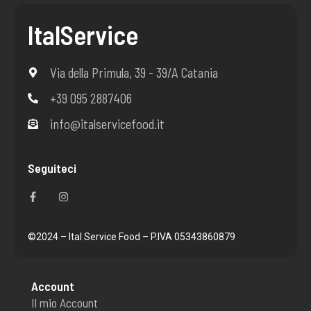
ItalService
Via della Primula, 39 - 39/A Catania
+39 095 2887406
info@italservicefood.it
Seguiteci
F
I
a
n
c
s
e
t
b
a
o
g
©2024 – Ital Service Food – P.IVA 05343860879
o
r
k
a
-
m
f
Account
Il mio Account