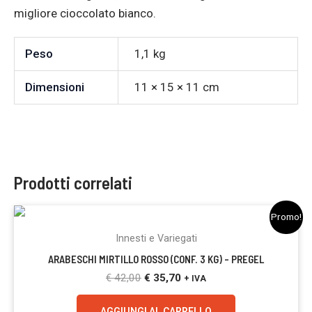
migliore cioccolato bianco.
Peso
1,1 kg
Dimensioni
11 × 15 × 11 cm
Prodotti correlati
Il
Il
Promo!
prezzo
prezzo
originale
attuale
Innesti e Variegati
era:
è:
ARABESCHI MIRTILLO ROSSO (CONF. 3 KG) – PREGEL
€ 42,00.
€ 35,70.
€
42,00
€
35,70
+ IVA
AGGIUNGI AL CARRELLO