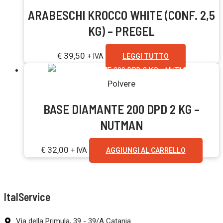
ARABESCHI KROCCO WHITE (CONF. 2,5
KG) – PREGEL
€
39,50
+ IVA
LEGGI TUTTO
Polvere
BASE DIAMANTE 200 DPD 2 KG –
NUTMAN
€
32,00
+ IVA
AGGIUNGI AL CARRELLO
ItalService
Via della Primula, 39 - 39/A Catania