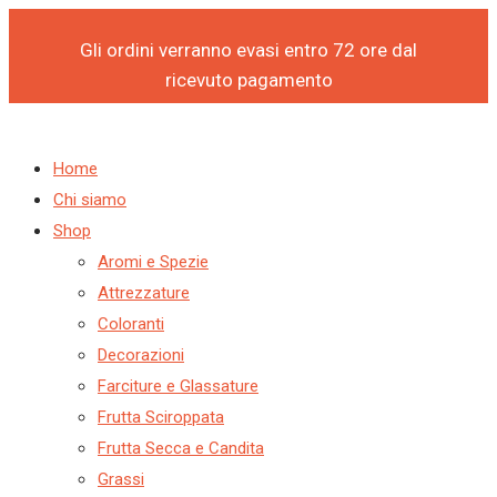
Products
Products
PASTA
Vai
search
search
NOCCIOLA
al
Gli ordini verranno evasi entro 72 ore dal
SCURA
contenuto
ricevuto pagamento
KG
5
-
Home
LINDT
Chi siamo
quantità
Shop
Aromi e Spezie
Attrezzature
Coloranti
Decorazioni
Farciture e Glassature
Frutta Sciroppata
Frutta Secca e Candita
Grassi