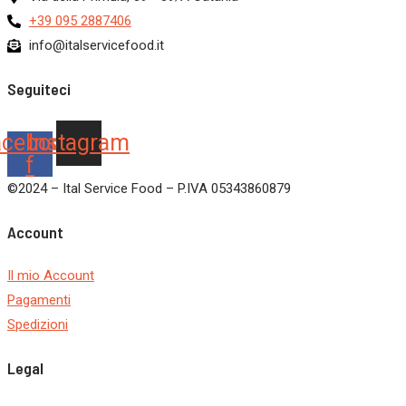
+39 095 2887406
info@italservicefood.it
Seguiteci
acebook-
Instagram
f
©2024 – Ital Service Food – P.IVA 05343860879
Account
Il mio Account
Pagamenti
Spedizioni
Legal