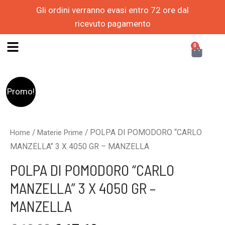
Vai
Gli ordini verranno evasi entro 72 ore dal
al
ricevuto pagamento
contenuto
CAR
0
Il
Il
POLPA
Promo!
prezzo
prezzo
DI
originale
attuale
POMODORO
era:
è:
"CARLO
/
/ POLPA DI POMODORO “CARLO
Home
Materie Prime
€ 19,00.
€ 17,10.
MANZELLA"
MANZELLA” 3 X 4050 GR – MANZELLA
3
POLPA DI POMODORO “CARLO
X
4050
MANZELLA” 3 X 4050 GR –
GR
MANZELLA
-
MANZELLA