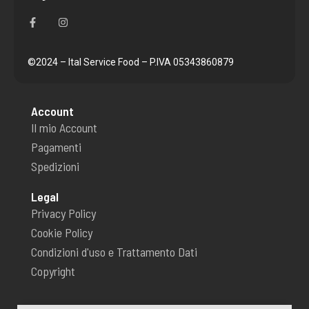
F
I
a
n
c
s
e
t
b
a
o
g
©2024 – Ital Service Food – P.IVA 05343860879
o
r
k
a
-
m
f
Account
Il mio Account
Pagamenti
Spedizioni
Legal
Privacy Policy
Cookie Policy
Condizioni d'uso e Trattamento Dati
Copyright