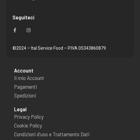
Seguiteci
F
I
a
n
c
s
e
t
b
a
o
g
©2024 – Ital Service Food – P.IVA 05343860879
o
r
k
a
-
m
f
Account
Il mio Account
Pagamenti
Spedizioni
Legal
Privacy Policy
Cookie Policy
Condizioni d'uso e Trattamento Dati