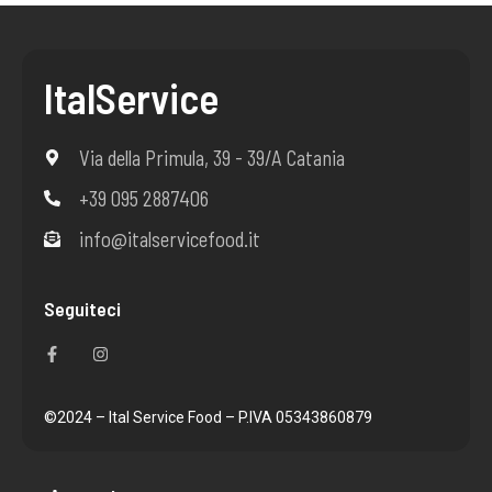
ItalService
Via della Primula, 39 - 39/A Catania
+39 095 2887406
info@italservicefood.it
Seguiteci
F
I
a
n
c
s
e
t
b
a
o
g
©2024 – Ital Service Food – P.IVA 05343860879
o
r
k
a
-
m
f