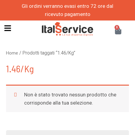
Vai
Gli ordini verranno evasi entro 72 ore dal
al
ricevuto pagamento
contenuto
S
CAR
0
e
l
/ Prodotti taggati “1.46/Kg”
Home
e
1.46/Kg
z
i
o
Non è stato trovato nessun prodotto che
n
corrisponde alla tua selezione.
a
u
n
P