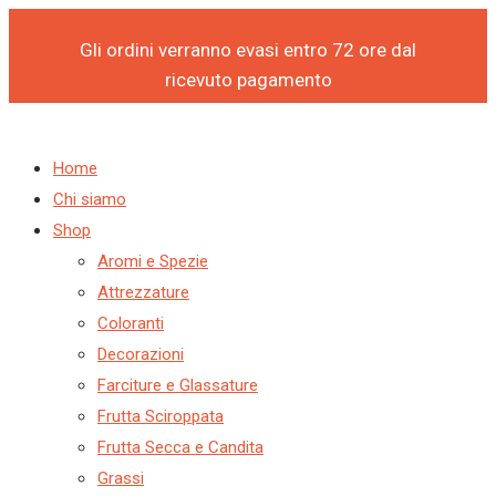
Products
Products
Vai
P
S
search
search
al
Gli ordini verranno evasi entro 72 ore dal
r
e
contenuto
ricevuto pagamento
o
l
d
e
u
z
Home
Chi siamo
c
i
Shop
t
o
Aromi e Spezie
s
n
Attrezzature
s
a
Coloranti
Decorazioni
e
u
Farciture e Glassature
a
n
Frutta Sciroppata
r
a
Frutta Secca e Candita
c
c
Grassi