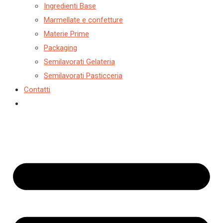
h
a
Ingredienti Base
Marmellate e confetture
t
Materie Prime
e
Packaging
g
Semilavorati Gelateria
o
Semilavorati Pasticceria
r
Contatti
i
a