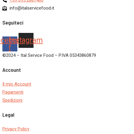
info@italservicefood.it
Seguiteci
acebook-
Instagram
f
©2024 – Ital Service Food – P.IVA 05343860879
Account
Il mio Account
Pagamenti
Spedizioni
Legal
Privacy Policy