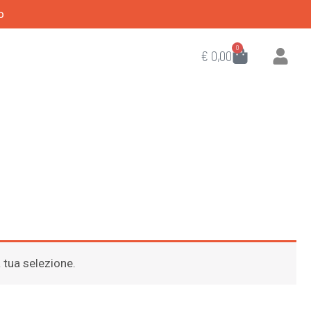
o
0
CART
€
0,00
 tua selezione.