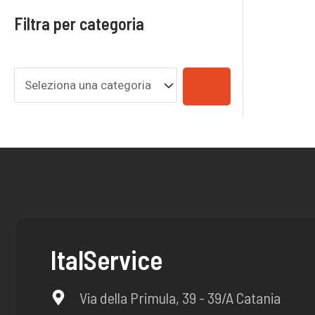
c
Filtra per categoria
a
t
e
g
o
r
i
a
ItalService
Via della Primula, 39 - 39/A Catania