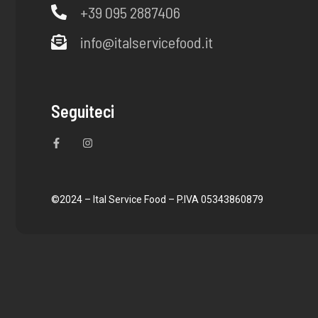
+39 095 2887406
info@italservicefood.it
Seguiteci
F
I
a
n
c
s
e
t
b
a
o
g
o
r
©2024 – Ital Service Food – P.IVA 05343860879
k
a
-
m
f