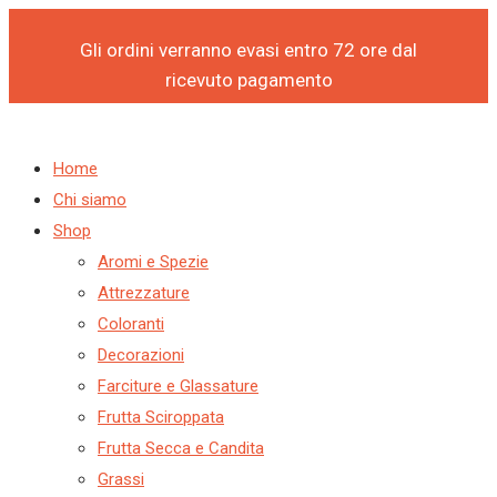
Products
Products
Vai
P
S
search
search
al
Gli ordini verranno evasi entro 72 ore dal
r
e
contenuto
ricevuto pagamento
o
l
d
e
u
z
Home
Chi siamo
c
i
Shop
t
o
Aromi e Spezie
s
n
Attrezzature
s
a
Coloranti
Decorazioni
e
u
Farciture e Glassature
a
n
Frutta Sciroppata
r
a
Frutta Secca e Candita
c
c
Grassi