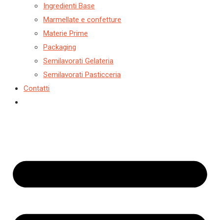
h
a
Ingredienti Base
Marmellate e confetture
t
Materie Prime
e
Packaging
g
Semilavorati Gelateria
o
Semilavorati Pasticceria
r
Contatti
i
a