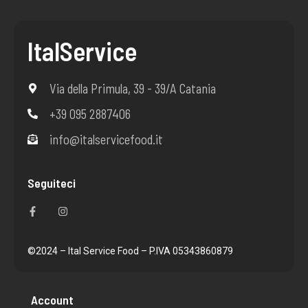
ItalService
Via della Primula, 39 - 39/A Catania
+39 095 2887406
info@italservicefood.it
Seguiteci
F
I
a
n
c
s
e
t
b
a
o
g
©2024 – Ital Service Food – P.IVA 05343860879
o
r
k
a
-
m
f
Account