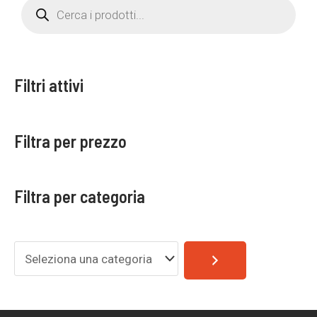
r
a
o
d
c
u
c
a
t
s
t
Filtri attivi
s
e
e
a
r
g
c
Filtra per prezzo
h
o
r
Filtra per categoria
i
a