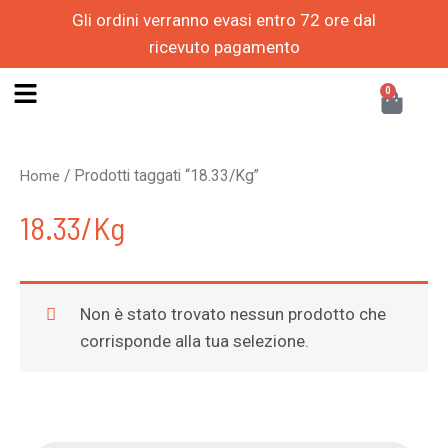
Vai
Gli ordini verranno evasi entro 72 ore dal
al
ricevuto pagamento
contenuto
S
CAR
0
e
l
/ Prodotti taggati “18.33/Kg”
Home
e
18.33/Kg
z
i
o
Non è stato trovato nessun prodotto che
n
corrisponde alla tua selezione.
a
u
n
P