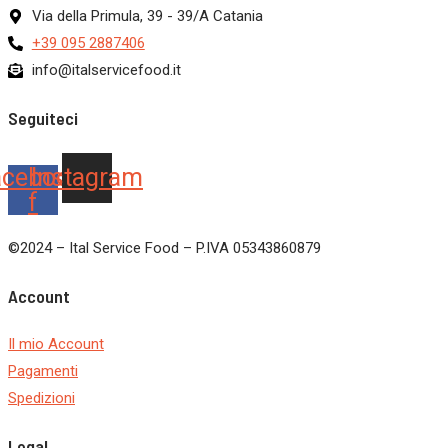
Via della Primula, 39 - 39/A Catania
+39 095 2887406
info@italservicefood.it
Seguiteci
acebook-
Instagram
f
©2024 – Ital Service Food – P.IVA 05343860879
Account
Il mio Account
Pagamenti
Spedizioni
Legal