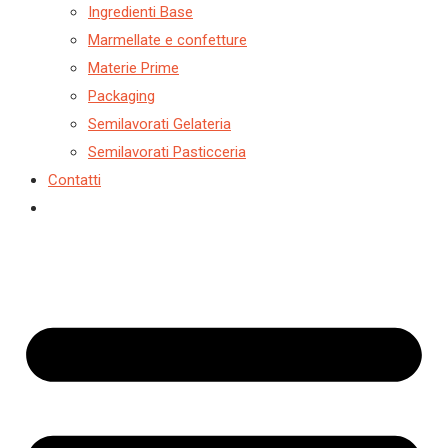
h
a
Ingredienti Base
Marmellate e confetture
t
Materie Prime
e
Packaging
g
Semilavorati Gelateria
o
Semilavorati Pasticceria
r
Contatti
i
a