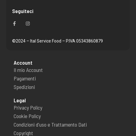
Seguiteci
F
I
a
n
c
s
e
t
b
a
o
g
©2024 – Ital Service Food – P.IVA 05343860879
o
r
k
a
-
m
f
Account
Il mio Account
Pagamenti
Spedizioni
Legal
Privacy Policy
Cookie Policy
Condizioni d'uso e Trattamento Dati
Copyright