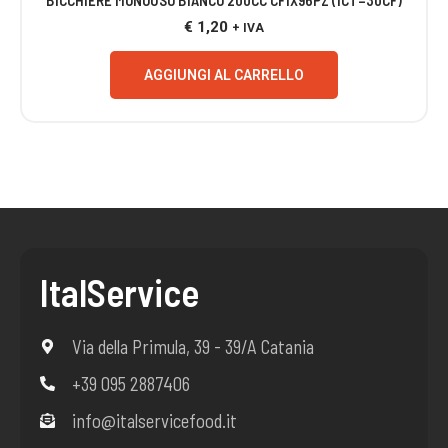
BICCHIERE MONOUSO BIANCO 200CC CF1X96PZ (1CT=30CF)
€
1,20
+ IVA
AGGIUNGI AL CARRELLO
ItalService
Via della Primula, 39 - 39/A Catania
+39 095 2887406
info@italservicefood.it