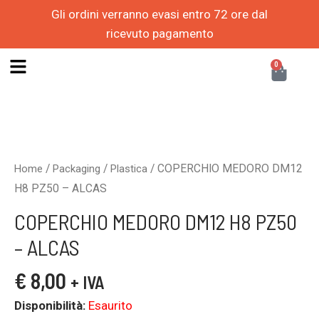
Vai
Gli ordini verranno evasi entro 72 ore dal
al
ricevuto pagamento
contenuto
CAR
0
/
/
/ COPERCHIO MEDORO DM12
Home
Packaging
Plastica
H8 PZ50 – ALCAS
COPERCHIO MEDORO DM12 H8 PZ50
– ALCAS
€
8,00
+ IVA
Disponibilità:
Esaurito