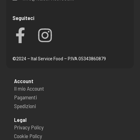
Seguiteci
F
I
a
n
c
s
©2024 – Ital Service Food – P.IVA 05343860879
e
t
Account
b
a
Il mio Account
Pagamenti
o
g
Spedizioni
o
r
Legal
Privacy Policy
k
a
Cookie Policy