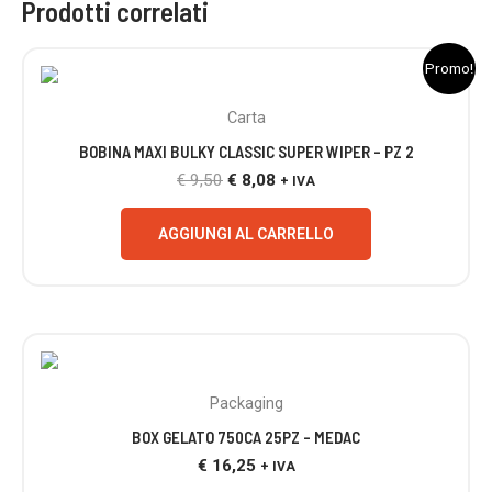
Prodotti correlati
Il
Il
Promo!
prezzo
prezzo
originale
attuale
Carta
era:
è:
€ 9,50.
€ 8,08.
BOBINA MAXI BULKY CLASSIC SUPER WIPER – PZ 2
€
9,50
€
8,08
+ IVA
AGGIUNGI AL CARRELLO
Packaging
BOX GELATO 750CA 25PZ – MEDAC
€
16,25
+ IVA