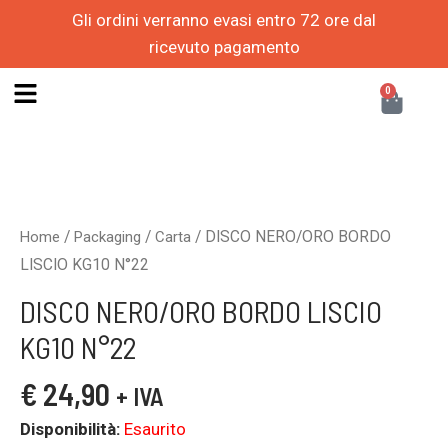
Vai
Gli ordini verranno evasi entro 72 ore dal
al
ricevuto pagamento
contenuto
CAR
0
/
/
/ DISCO NERO/ORO BORDO
Home
Packaging
Carta
LISCIO KG10 N°22
DISCO NERO/ORO BORDO LISCIO
KG10 N°22
€
24,90
+ IVA
Disponibilità:
Esaurito