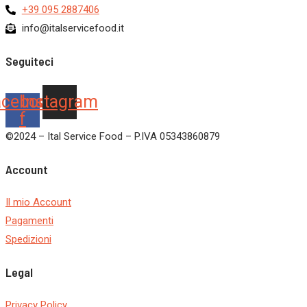
+39 095 2887406
info@italservicefood.it
Seguiteci
acebook-
Instagram
f
©2024 – Ital Service Food – P.IVA 05343860879
Account
Il mio Account
Pagamenti
Spedizioni
Legal
Privacy Policy