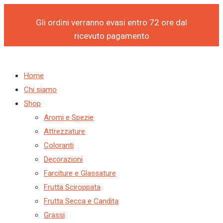
Products
Products
Vai
search
search
al
Gli ordini verranno evasi entro 72 ore dal
contenuto
ricevuto pagamento
Home
Chi siamo
Shop
Aromi e Spezie
Attrezzature
Coloranti
Decorazioni
Farciture e Glassature
Frutta Sciroppata
Frutta Secca e Candita
Grassi