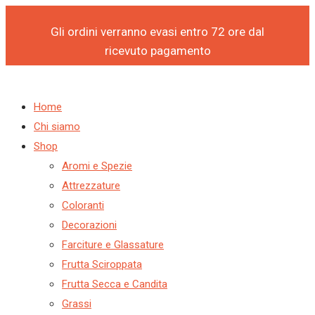
Products
Products
Vai
search
search
al
Gli ordini verranno evasi entro 72 ore dal
contenuto
ricevuto pagamento
Home
Chi siamo
Shop
Aromi e Spezie
Attrezzature
Coloranti
Decorazioni
Farciture e Glassature
Frutta Sciroppata
Frutta Secca e Candita
Grassi