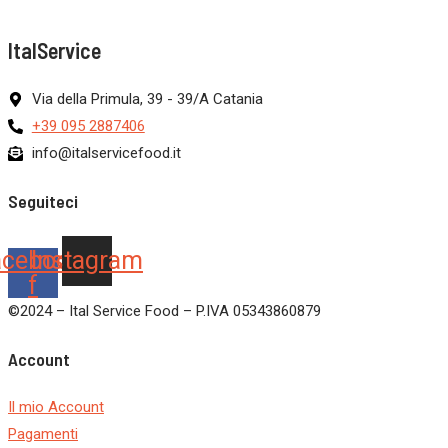
ItalService
Via della Primula, 39 - 39/A Catania
+39 095 2887406
info@italservicefood.it
Seguiteci
acebook-
Instagram
f
©2024 – Ital Service Food – P.IVA 05343860879
Account
Il mio Account
Pagamenti