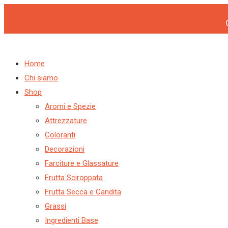
Products
Products
VASCHETTA
Vai
search
search
750
al
CC
contenuto
PZ100
quantità
Home
Chi siamo
Shop
Aromi e Spezie
Attrezzature
Coloranti
Decorazioni
Farciture e Glassature
Frutta Sciroppata
Frutta Secca e Candita
Grassi
Ingredienti Base